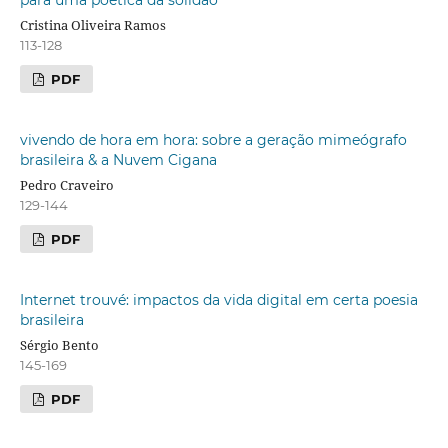
para uma poética da solidão
Cristina Oliveira Ramos
113-128
PDF
vivendo de hora em hora: sobre a geração mimeógrafo
brasileira & a Nuvem Cigana
Pedro Craveiro
129-144
PDF
Internet trouvé: impactos da vida digital em certa poesia
brasileira
Sérgio Bento
145-169
PDF