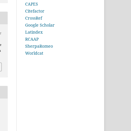
CAPES
Citefactor
CrossRef
Google Scholar
Latindex
:
RCAAP
de
SherpaRomeo
a
Worldcat