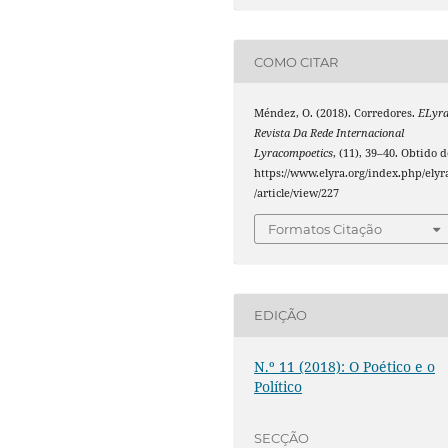
COMO CITAR
Méndez, O. (2018). Corredores.
ELyra
Revista Da Rede Internacional
Lyracompoetics
, (11), 39–40. Obtido 
https://www.elyra.org/index.php/elyr
/article/view/227
Formatos Citação
EDIÇÃO
N.º 11 (2018): O Poético e o
Político
SECÇÃO