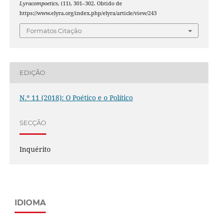
Lyracompoetics
, (11), 301–302. Obtido de
https://www.elyra.org/index.php/elyra/article/view/243
Formatos Citação
EDIÇÃO
N.º 11 (2018): O Poético e o Político
SECÇÃO
Inquérito
IDIOMA