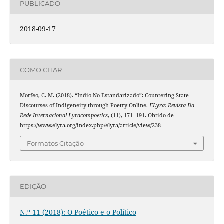
PUBLICADO
2018-09-17
COMO CITAR
Morfeo, C. M. (2018). “Indio No Estandarizado”: Countering State
Discourses of Indigeneity through Poetry Online.
ELyra: Revista Da
Rede Internacional Lyracompoetics
, (11), 171–191. Obtido de
https://www.elyra.org/index.php/elyra/article/view/238
Formatos Citação
EDIÇÃO
N.º 11 (2018): O Poético e o Político