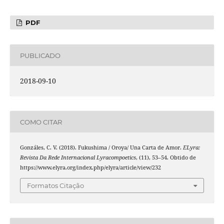
PDF
PUBLICADO
2018-09-10
COMO CITAR
Gonzáles, C. V. (2018). Fukushima / Oroya/ Una Carta de Amor.
ELyra:
Revista Da Rede Internacional Lyracompoetics
, (11), 53–54. Obtido de
https://www.elyra.org/index.php/elyra/article/view/232
Formatos Citação