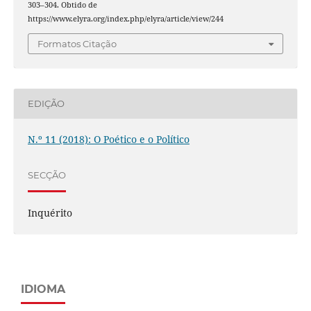
303–304. Obtido de
https://www.elyra.org/index.php/elyra/article/view/244
Formatos Citação
EDIÇÃO
N.º 11 (2018): O Poético e o Político
SECÇÃO
Inquérito
IDIOMA