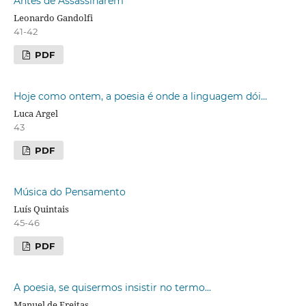
Antes de Assassinarem
Leonardo Gandolfi
41-42
PDF
Hoje como ontem, a poesia é onde a linguagem dói...
Luca Argel
43
PDF
Música do Pensamento
Luís Quintais
45-46
PDF
A poesia, se quisermos insistir no termo...
Manuel de Freitas