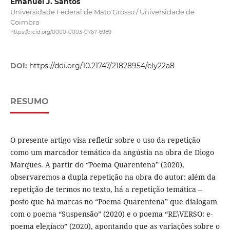
Emanuel J. Santos
Universidade Federal de Mato Grosso / Universidade de
Coimbra
https://orcid.org/0000-0003-0767-6989
DOI:
https://doi.org/10.21747/21828954/ely22a8
RESUMO
O presente artigo visa refletir sobre o uso da repetição
como um marcador temático da angústia na obra de Diogo
Marques. A partir do “Poema Quarentena” (2020),
observaremos a dupla repetição na obra do autor: além da
repetição de termos no texto, há a repetição temática –
posto que há marcas no “Poema Quarentena” que dialogam
com o poema “Suspensão” (2020) e o poema “RE\VERSO: e-
poema elegíaco” (2020), apontando que as variações sobre o