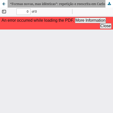
“Formas novas, mas idênticas”: repetição e reescrita em Carlos de Oliveira