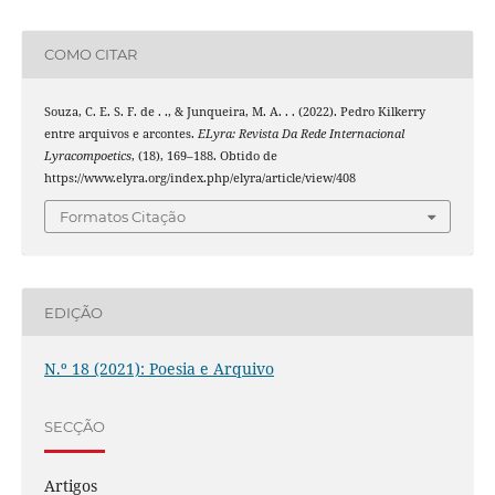
COMO CITAR
Souza, C. E. S. F. de . ., & Junqueira, M. A. . . (2022). Pedro Kilkerry
entre arquivos e arcontes.
ELyra: Revista Da Rede Internacional
Lyracompoetics
, (18), 169–188. Obtido de
https://www.elyra.org/index.php/elyra/article/view/408
Formatos Citação
EDIÇÃO
N.º 18 (2021): Poesia e Arquivo
SECÇÃO
Artigos