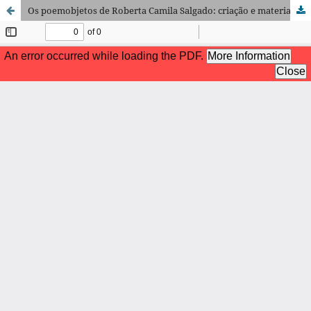
Os poemobjetos de Roberta Camila Salgado: criação e materialidade