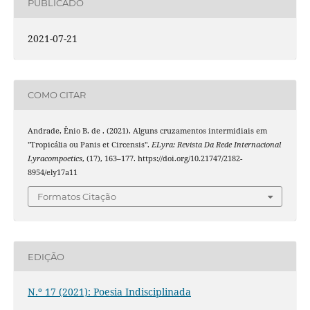
PUBLICADO
2021-07-21
COMO CITAR
Andrade, Ênio B. de . (2021). Alguns cruzamentos intermidiais em
"Tropicália ou Panis et Circensis".
ELyra: Revista Da Rede Internacional
Lyracompoetics
, (17), 163–177. https://doi.org/10.21747/2182-
8954/ely17a11
Formatos Citação
EDIÇÃO
N.º 17 (2021): Poesia Indisciplinada