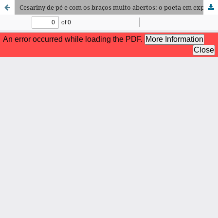
Cesariny de pé e com os braços muito abertos: o poeta em expansão