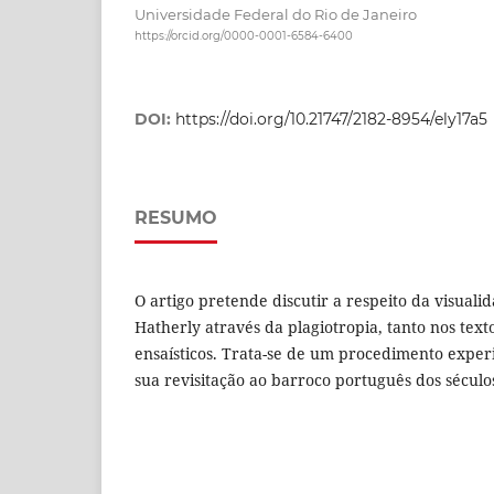
Universidade Federal do Rio de Janeiro
https://orcid.org/0000-0001-6584-6400
DOI:
https://doi.org/10.21747/2182-8954/ely17a5
RESUMO
O artigo pretende discutir a respeito da visual
Hatherly através da plagiotropia, tanto nos text
ensaísticos. Trata-se de um procedimento exper
sua revisitação ao barroco português dos séculos