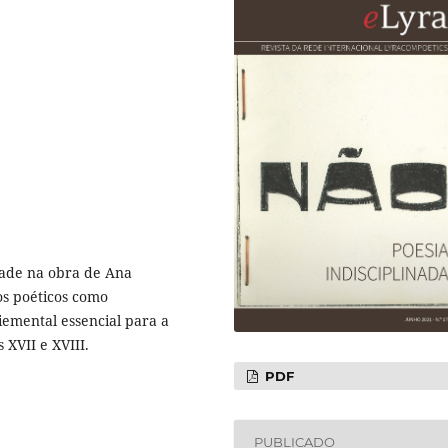
idade na obra de Ana
os poéticos como
iemental essencial para a
 XVII e XVIII.
PDF
PUBLICADO