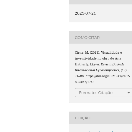
2021-07-21
COMO CITAR
Cirne, M. (2021). Visualidade e
inventividade na obra de Ana
Hatherly.
ELyra: Revista Da Rede
Internacional Lyracompoetics
, (17),
71–88. https://doi.org/10.21747/2182-
8954/ely17a5
Formatos Citação
EDIÇÃO