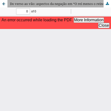
Do verso ao vão: aspectos da negação em “O rei menos o reino” e “Não”, de Augusto de Campos