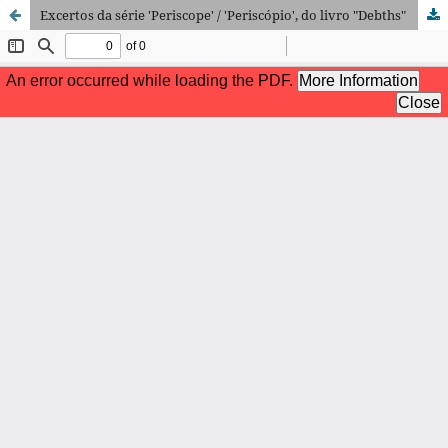
Excertos da série 'Periscope' / 'Periscópio', do livro "Debths"