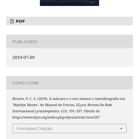
PDF
PUBLICADO
2019-07-09
COMO CITAR
Ricarte, P. C. S. (2019). A máscara e o eco: música e (auto)biografia em
’Marilyn Moore’, de Manuel de Freitas.
ELyra: Revista Da Rede
Internacional Lyracompoetics
, (13), 191–207. Obtido de
https://www.elyra.org/index.php/elyra/article/view/287
Formatos Citação