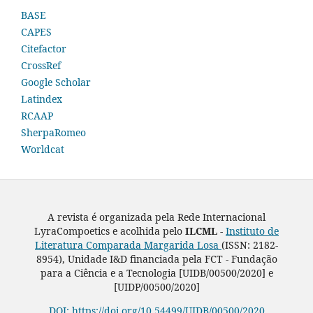
BASE
CAPES
Citefactor
CrossRef
Google Scholar
Latindex
RCAAP
SherpaRomeo
Worldcat
A revista é organizada pela Rede Internacional
LyraCompoetics e acolhida pelo
ILCML -
Instituto de
Literatura Comparada Margarida Losa
(ISSN: 2182-
8954), Unidade I&D financiada pela FCT - Fundação
para a Ciência e a Tecnologia [UIDB/00500/2020] e
[UIDP/00500/2020]
DOI: https://doi.org/10.54499/UIDB/00500/2020